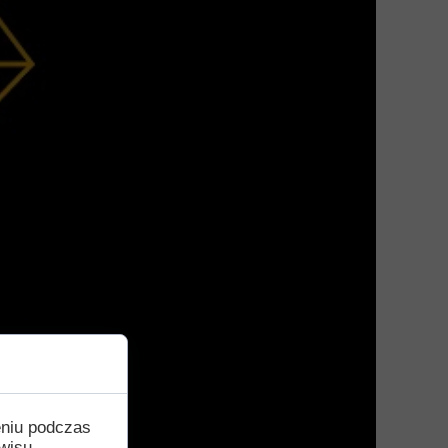
eniu podczas
wisu,