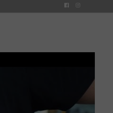
 GŁÓWNA
ELEDYSKI
ORTFOLIO
OPINIE
BLOG
J OFERTĘ
Q&A
KONTAKT