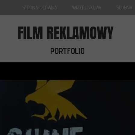
STRONA GŁÓWNA
WIZERUNKOWA
ŚLUBNA
STRONA GŁÓWNA
STRONA
FILM REKLAMOWY
O NAS
T
PORTFOLIO
P
PORTFOLIO
OFERTA
BLOG
OPINIE
OTRZYMA
WYCEN SESJĘ