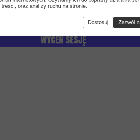
 treści, oraz analizy ruchu na stronie.
Dostosuj
Zezwól n
WYCEŃ SESJĘ